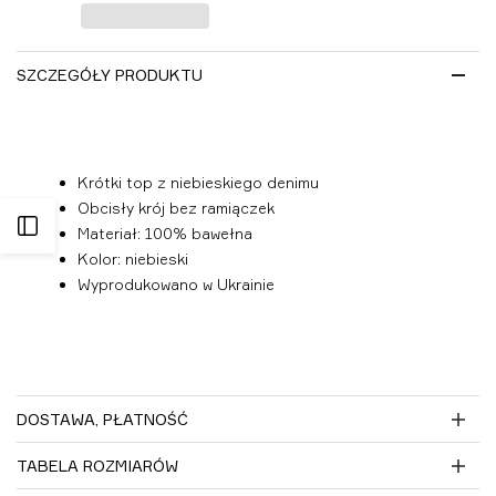
listy
życzeń
SZCZEGÓŁY PRODUKTU
Krótki top z niebieskiego denimu
Obcisły krój bez ramiączek
Otwórz
Materiał: 100% bawełna
Kolor: niebieski
panel
Wyprodukowano w Ukrainie
boczny
DOSTAWA, PŁATNOŚĆ
TABELA ROZMIARÓW