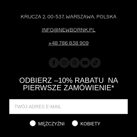
KRUCZA 2, 00-537, WARSZAWA, POLSKA
INFO@NEWBORNK.PL
+48 786 838 909
Facebook
Instagram
Translation
YouTube
TikTok
missing:
pl.general.social.links.threads
ODBIERZ –10% RABATU NA
PIERWSZE ZAMÓWIENIE*
Cat
MĘŻCZYŹNI
KOBIETY