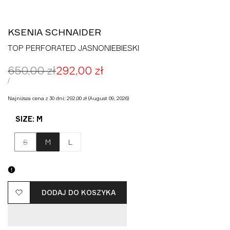
KSENIA SCHNAIDER
TOP PERFORATED JASNONIEBIESKI
Cena
650,00 zł
Cena
292,00 zł
regularna
promocyjna
CENA
ZA
/
JEDNOSTKOWA
Najniższa cena z 30 dni:
292,00 zł
(August 09, 2026)
SIZE:
M
Wariant
S
M
L
wyprzedany
DODAJ DO KOSZYKA
Dodaj
do