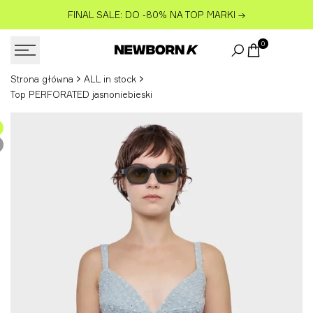
Przejdź
FINAL SALE: DO -80% NA TOP MARKI
→
do
treści
0
Strona główna
ALL in stock
Top PERFORATED jasnoniebieski