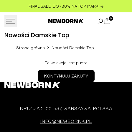
Przejdź
FINAL SALE: DO -80% NA TOP MARKI
→
do
treści
0
Nowości
Nowości Damskie Top
Damskie
Strona główna
Nowości Damskie Top
Top
Ta kolekcja jest pusta
KONTYNUUJ ZAKUPY
KRUCZA 2, 00-537, WARSZAWA, POLSKA
INFO@NEWBORNK.PL