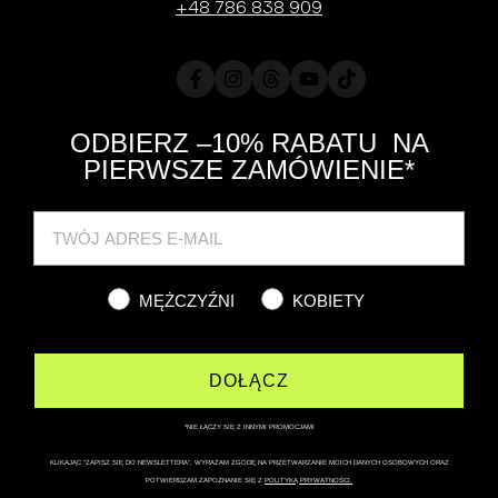
+48 786 838 909
Facebook
Instagram
Translation
YouTube
TikTok
missing:
pl.general.social.links.threads
ODBIERZ –10% RABATU NA
PIERWSZE ZAMÓWIENIE*
Cat
MĘŻCZYŹNI
KOBIETY
DOŁĄCZ
*NIE ŁĄCZY SIĘ Z INNYMI PROMOCJAMI
KLIKAJĄC “ZAPISZ SIĘ DO NEWSLETTERA”, WYRAŻAM ZGODĘ NA PRZETWARZANIE MOICH DANYCH OSOBOWYCH ORAZ
POTWIERDZAM ZAPOZNANIE SIĘ Z
POLITYKĄ PRYWATNOŚCI.