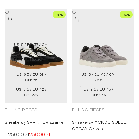
Dodaj
Dodaj
-
80
%
-
67
%
SZYBKIE DODANIE
SZYBKIE DODANIE
do
do
listy
listy
życzeń
życzeń
US: 5 / EU: 37 / CM:
24.1
US: 6 / EU: 38 / CM:
24.6
US: 6.5 / EU: 39 /
US: 8 / EU: 41 / CM:
CM: 25
26.5
US: 8.5 / EU: 42 /
US: 9.5 / EU: 43 /
CM: 27.2
CM: 27.6
FILLING PIECES
FILLING PIECES
Producent:
Producent:
Sneakersy SPRINTER szarne
Sneakersy MONDO SUEDE
ORGANIC szare
Cena
1.250,00 zł
Cena
250,00 zł