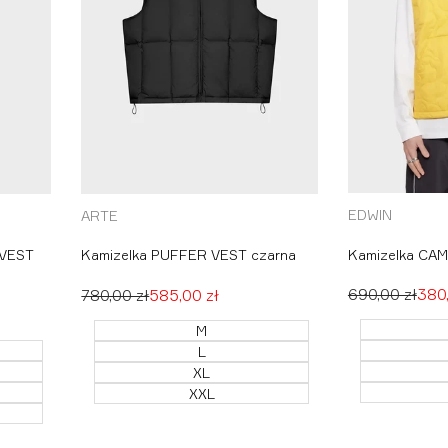
L
XL
XXL
EDWIN
ARTE
Producent:
Producent:
Kamizelka CA
 VEST
Kamizelka PUFFER VEST czarna
Cena
690,00 zł
Cen
380,
Cena
780,00 zł
Cena
585,00 zł
regularna
pro
regularna
promocyjna
M
L
XL
XXL