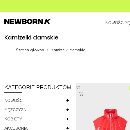
Przejdź
do
treści
NOWOŚCI
MĘ
Kamizelki
Kamizelki damskie
damskie
Strona główna
Kamizelki damskie
KATEGORIE PRODUKTÓW
Dodaj
SZYBKIE DODANIE
do
NOWOŚCI
listy
życzeń
MĘŻCZYŹNI
KOBIETY
AKCESORIA