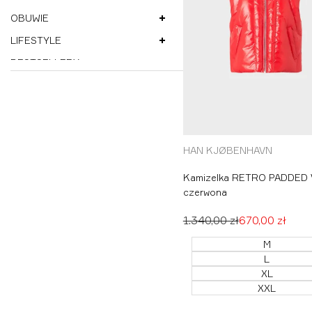
OBUWIE
M
L
LIFESTYLE
XL
XXL
BESTSELLERY
WYPRZEDAŻ
HAN KJØBENHAVN
Producent:
Kamizelka RETRO PADDED
czerwona
Cena
1.340,00 zł
Cena
670,00 zł
regularna
promocyjna
M
L
XL
XXL