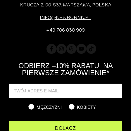
KRUCZA 2, 00-537, WARSZAWA, POLSKA
INFO@NEWBORNK.PL
+48 786 838 909
Facebook
Instagram
Translation
YouTube
TikTok
missing:
pl.general.social.links.threads
ODBIERZ –10% RABATU NA
PIERWSZE ZAMÓWIENIE*
Cat
MĘŻCZYŹNI
KOBIETY
DOŁĄCZ