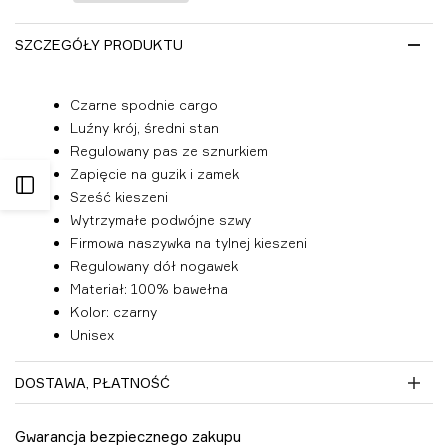
listy
życzeń
SZCZEGÓŁY PRODUKTU
Czarne spodnie cargo
Luźny krój, średni stan
Regulowany pas ze sznurkiem
Zapięcie na guzik i zamek
Otwórz
Sześć kieszeni
Wytrzymałe podwójne szwy
panel
Firmowa naszywka na tylnej kieszeni
Regulowany dół nogawek
boczny
Materiał: 100% bawełna
Kolor: czarny
Unisex
DOSTAWA, PŁATNOŚĆ
Gwarancja bezpiecznego zakupu