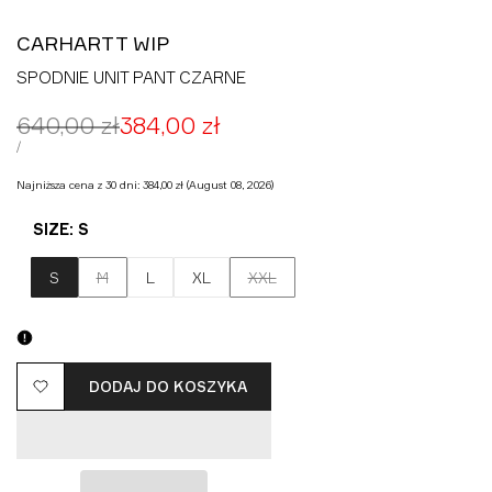
CARHARTT WIP
SPODNIE UNIT PANT CZARNE
Cena
640,00 zł
Cena
384,00 zł
regularna
promocyjna
CENA
ZA
/
JEDNOSTKOWA
Najniższa cena z 30 dni:
384,00 zł
(August 08, 2026)
SIZE:
S
Wariant
Wariant
S
M
L
XL
XXL
wyprzedany
wyprzedany
DODAJ DO KOSZYKA
Dodaj
do