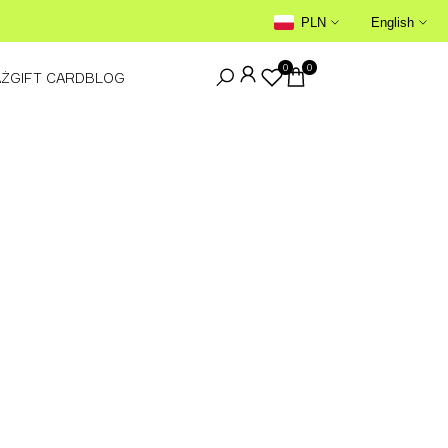
GWARANCJA AUTENTYCZNOŚCI →
PLN
English
0
0
AŻ
GIFT CARD
BLOG