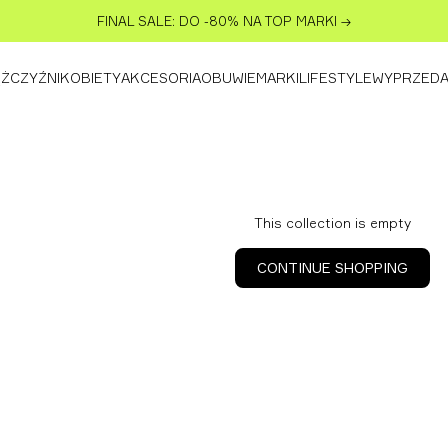
FINAL SALE: DO -80% NA TOP MARKI
→
ŻCZYŹNI
KOBIETY
AKCESORIA
OBUWIE
MARKI
LIFESTYLE
WYPRZED
This collection is empty
CONTINUE SHOPPING