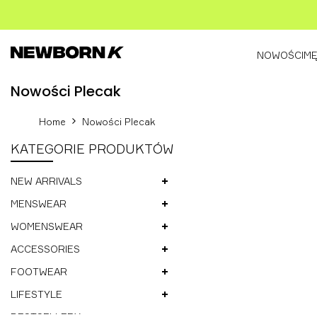
Skip
to
content
NOWOŚCI
MĘ
Nowości
Nowości Plecak
Plecak
Home
Nowości Plecak
KATEGORIE PRODUKTÓW
NEW ARRIVALS
MENSWEAR
WOMENSWEAR
ACCESSORIES
FOOTWEAR
LIFESTYLE
BESTSELLERY