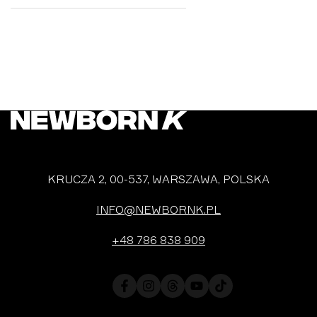
SALE
KRUCZA 2, 00-537, WARSZAWA, POLSKA
INFO@NEWBORNK.PL
+48 786 838 909
Facebook
Instagram
Translation
YouTube
TikTok
missing:
en.general.social.links.threads