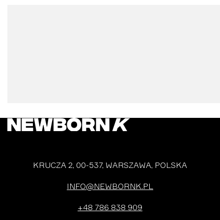
KRUCZA 2, 00-537, WARSZAWA, POLSKA
INFO@NEWBORNK.PL
+48 786 838 909