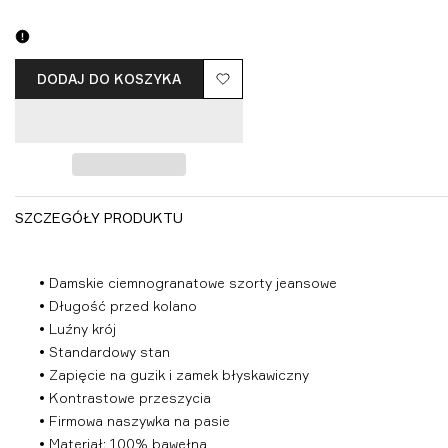
wyprzedany
wyprzedany
wyprzedany
wyprzedany
DODAJ DO KOSZYKA
Dodaj
do
listy
życzeń
SZCZEGÓŁY PRODUKTU
• Damskie ciemnogranatowe szorty jeansowe
• Długość przed kolano
• Luźny krój
• Standardowy stan
• Zapięcie na guzik i zamek błyskawiczny
• Kontrastowe przeszycia
• Firmowa naszywka na pasie
• Materiał: 100% bawełna