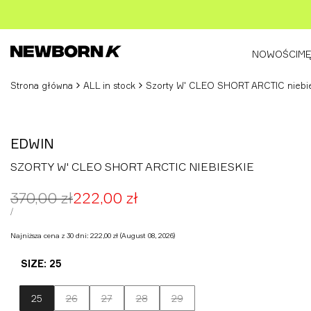
Przejdź
do
treści
NOWOŚCI
MĘ
Strona główna
ALL in stock
Szorty W' CLEO SHORT ARCTIC niebie
EDWIN
SZORTY W' CLEO SHORT ARCTIC NIEBIESKIE
Cena
370,00 zł
Cena
222,00 zł
regularna
promocyjna
CENA
ZA
/
JEDNOSTKOWA
Najniższa cena z 30 dni:
222,00 zł
(August 08, 2026)
SIZE:
25
Wariant
Wariant
Wariant
Wariant
25
26
27
28
29