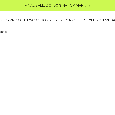
FINAL SALE: DO -80% NA TOP MARKI
→
ŻCZYŹNI
KOBIETY
AKCESORIA
OBUWIE
MARKI
LIFESTYLE
WYPRZED
skie