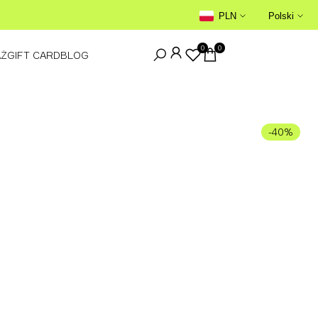
GWARANCJA AUTENTYCZNOŚCI →
PLN
Polski
0
0
AŻ
GIFT CARD
BLOG
-
40
%
WYPRZEDANE