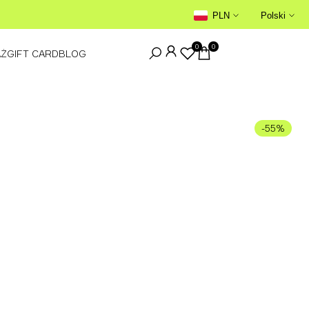
GWARANCJA AUTENTYCZNOŚCI →
PLN
Polski
0
0
AŻ
GIFT CARD
BLOG
-
55
%
WYPRZEDANE