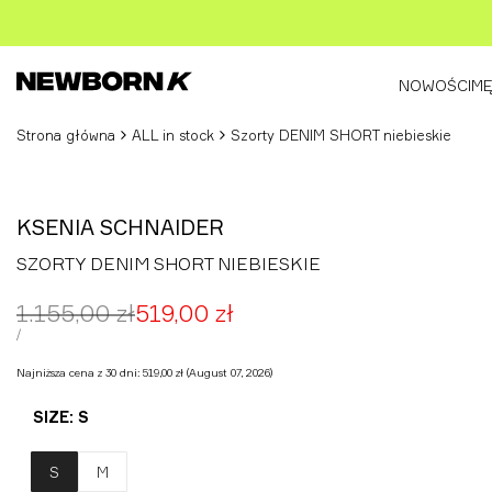
Przejdź
do
treści
NOWOŚCI
MĘ
Strona główna
ALL in stock
Szorty DENIM SHORT niebieskie
KSENIA SCHNAIDER
SZORTY DENIM SHORT NIEBIESKIE
Cena
1.155,00 zł
Cena
519,00 zł
regularna
promocyjna
CENA
ZA
/
JEDNOSTKOWA
Najniższa cena z 30 dni:
519,00 zł
(August 07, 2026)
SIZE:
S
S
M