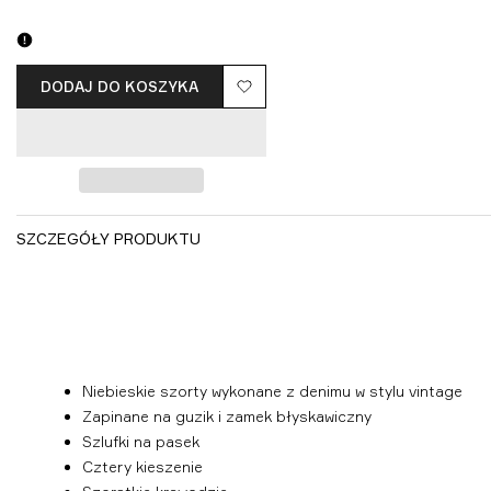
DODAJ DO KOSZYKA
Dodaj
do
listy
życzeń
SZCZEGÓŁY PRODUKTU
Niebieskie szorty wykonane z denimu w stylu vintage
Zapinane na guzik i zamek błyskawiczny
Szlufki na pasek
Cztery kieszenie