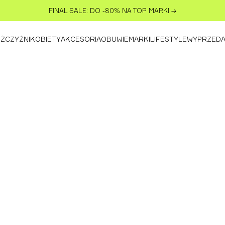
FINAL SALE: DO -80% NA TOP MARKI
→
ŻCZYŹNI
KOBIETY
AKCESORIA
OBUWIE
MARKI
LIFESTYLE
WYPRZED