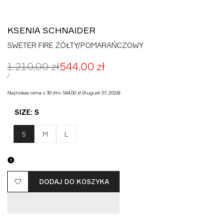
KSENIA SCHNAIDER
SWETER FIRE ŻÓŁTY/POMARAŃCZOWY
Cena
1.210,00 zł
Cena
544,00 zł
regularna
promocyjna
CENA
ZA
/
JEDNOSTKOWA
Najniższa cena z 30 dni:
544,00 zł
(August 07, 2026)
SIZE:
S
S
M
L
DODAJ DO KOSZYKA
Dodaj
do