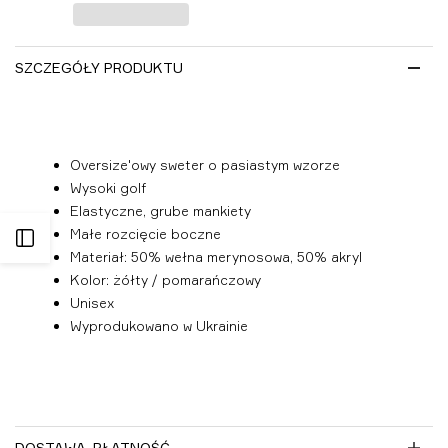
listy
życzeń
SZCZEGÓŁY PRODUKTU
Oversize'owy sweter o pasiastym wzorze
Wysoki golf
Elastyczne, grube mankiety
Małe rozcięcie boczne
Otwórz
Materiał: 50% wełna merynosowa, 50% akryl
Kolor: żółty / pomarańczowy
panel
Unisex
Wyprodukowano w Ukrainie
boczny
DOSTAWA, PŁATNOŚĆ