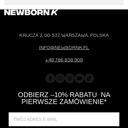
KRUCZA 2, 00-537, WARSZAWA, POLSKA
INFO@NEWBORNK.PL
+48 786 838 909
Facebook
Instagram
Translation
YouTube
TikTok
missing:
pl.general.social.links.threads
ODBIERZ –10% RABATU NA
PIERWSZE ZAMÓWIENIE*