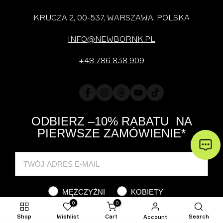
KRUCZA 2, 00-537, WARSZAWA, POLSKA
INFO@NEWBORNK.PL
+48 786 838 909
Facebook
Instagram
Translation
YouTube
TikTok
missing:
pl.general.social.links.threads
ODBIERZ –10% RABATU NA
PIERWSZE ZAMÓWIENIE*
Cat
MĘŻCZYŹNI
KOBIETY
0
0
Shop
Wishlist
Cart
Search
Account