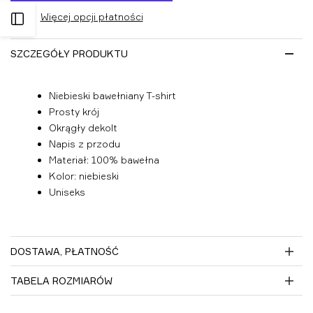
Więcej opcji płatności
listy
Otwórz
życzeń
SZCZEGÓŁY PRODUKTU
panel
boczny
Niebieski bawełniany T-shirt
Prosty krój
Okrągły dekolt
Napis z przodu
Materiał: 100% bawełna
Kolor: niebieski
Uniseks
DOSTAWA, PŁATNOŚĆ
TABELA ROZMIARÓW