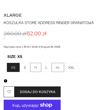
XLARGE
KOSZULKA STORE ADDRESS RINGER GRANATOWA
Cena
260,00 zł
Cena
52,00 zł
regularna
promocyjna
CENA
ZA
/
JEDNOSTKOWA
Najniższa cena z 30 dni:
52,00 zł
(August 06, 2026)
SIZE:
XS
Wariant
Wariant
XS
S
M
L
XL
XXL
wyprzedany
wyprzedany
DODAJ DO KOSZYKA
Dodaj
do