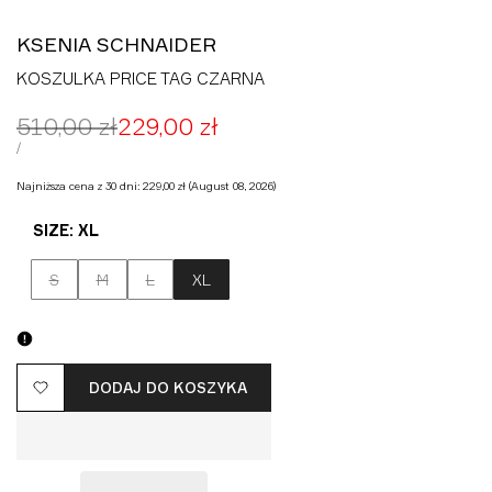
KSENIA SCHNAIDER
KOSZULKA PRICE TAG CZARNA
Cena
510,00 zł
Cena
229,00 zł
regularna
promocyjna
CENA
ZA
/
JEDNOSTKOWA
Najniższa cena z 30 dni:
229,00 zł
(August 08, 2026)
SIZE:
XL
Wariant
Wariant
Wariant
S
M
L
XL
wyprzedany
wyprzedany
wyprzedany
DODAJ DO KOSZYKA
Dodaj
do