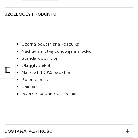
listy
życzeń
SZCZEGÓŁY PRODUKTU
Czarna bawełniana koszulka
Nadruk z metką cenową na środku
Standardowy krój
Okrągły dekolt
Otwórz
Materiał: 100% bawełna
Kolor: czarny
panel
Unisex
Wyprodukowano w Ukrainie
boczny
DOSTAWA, PŁATNOŚĆ