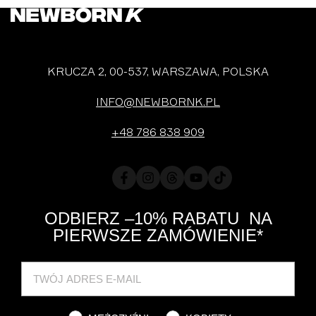
KRUCZA 2, 00-537, WARSZAWA, POLSKA
INFO@NEWBORNK.PL
+48 786 838 909
Facebook
Instagram
Translation
YouTube
TikTok
missing:
pl.general.social.links.threads
ODBIERZ –10% RABATU NA
PIERWSZE ZAMÓWIENIE*
Cat