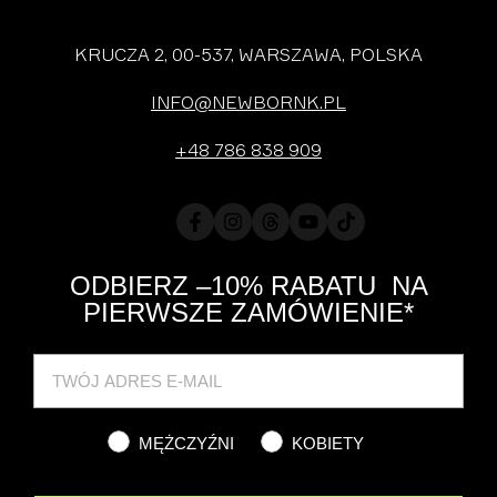
KRUCZA 2, 00-537, WARSZAWA, POLSKA
INFO@NEWBORNK.PL
+48 786 838 909
Facebook
Instagram
Translation
YouTube
TikTok
missing:
pl.general.social.links.threads
ODBIERZ –10% RABATU NA
PIERWSZE ZAMÓWIENIE*
Cat
MĘŻCZYŹNI
KOBIETY