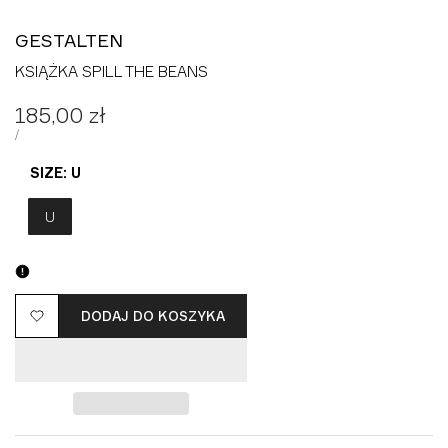
GESTALTEN
KSIĄŻKA SPILL THE BEANS
Cena
185,00 zł
promocyjna
CENA
ZA
/
JEDNOSTKOWA
SIZE:
U
U
DODAJ DO KOSZYKA
Dodaj
do
listy