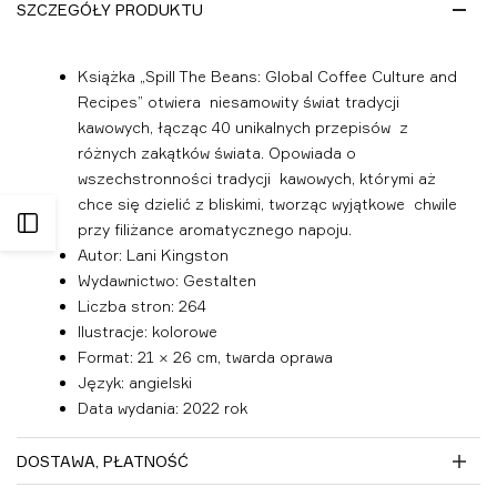
życzeń
SZCZEGÓŁY PRODUKTU
Książka „Spill The Beans: Global Coffee Culture and
Recipes” otwiera
niesamowity świat tradycji
kawowych, łącząc 40 unikalnych przepisów
z
różnych zakątków świata. Opowiada o
wszechstronności tradycji
kawowych, którymi aż
chce się dzielić z bliskimi, tworząc wyjątkowe
chwile
Otwórz
przy filiżance aromatycznego napoju.
Autor: Lani Kingston
panel
Wydawnictwo: Gestalten
Liczba stron: 264
Ilustracje: kolorowe
boczny
Format: 21 × 26 cm, twarda oprawa
Język: angielski
Data wydania: 2022 rok
DOSTAWA, PŁATNOŚĆ