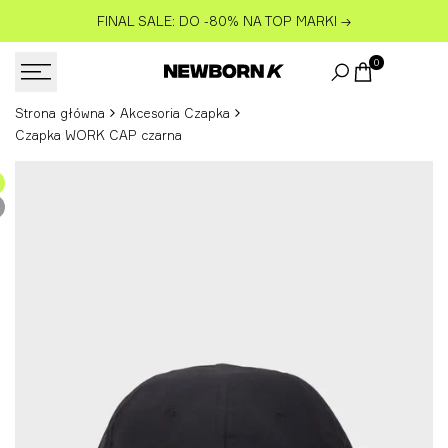
Przejdź
FINAL SALE: DO -80% NA TOP MARKI
→
do
treści
0
Strona główna
Akcesoria Czapka
Czapka WORK CAP czarna