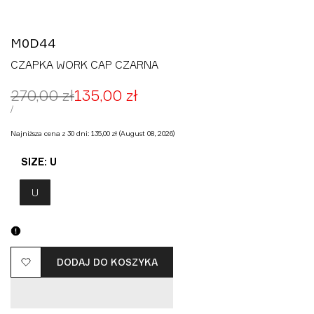
M0D44
CZAPKA WORK CAP CZARNA
Cena
270,00 zł
Cena
135,00 zł
regularna
promocyjna
CENA
ZA
/
JEDNOSTKOWA
Najniższa cena z 30 dni:
135,00 zł
(August 08, 2026)
SIZE:
U
U
DODAJ DO KOSZYKA
Dodaj
do