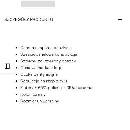
listy
życzeń
SZCZEGÓŁY PRODUKTU
Czarna czapka z daszkiem
Sześciopanelowa konstrukcja
Sztywny, zakrzywiony daszek
Otwórz
Gumowa metka z logo
Oczka wentylacyjne
panel
Regulacja na rzep z tyłu
Materiał: 65% poliester, 35% bawełna
Kolor: czarny
boczny
Rozmiar uniwersalny