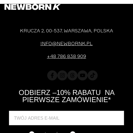
KRUCZA 2, 00-537, WARSZAWA, POLSKA
INFO@NEWBORNK.PL
+48 786 838 909
Facebook
Instagram
Translation
YouTube
TikTok
missing:
pl.general.social.links.threads
ODBIERZ –10% RABATU NA
PIERWSZE ZAMÓWIENIE*