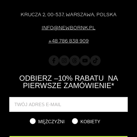
KRUCZA 2, 00-537, WARSZAWA, POLSKA
INFO@NEWBORNK.PL
+48 786 838 909
Facebook
Instagram
Translation
YouTube
TikTok
missing:
pl.general.social.links.threads
ODBIERZ –10% RABATU NA
PIERWSZE ZAMÓWIENIE*
Cat
MĘŻCZYŹNI
KOBIETY