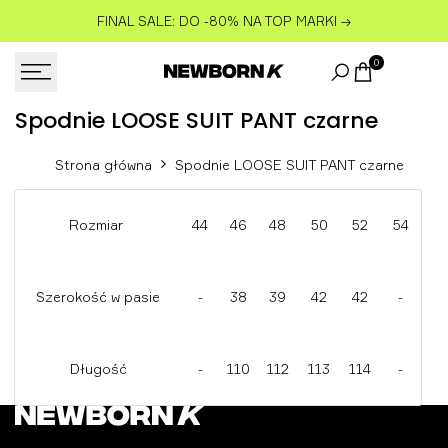
Przejdź
FINAL SALE: DO -80% NA TOP MARKI
→
do
treści
0
Spodnie
Spodnie LOOSE SUIT PANT czarne
LOOSE
Strona główna
Spodnie LOOSE SUIT PANT czarne
SUIT
PANT
Rozmiar
44
46
48
50
52
54
czarne
Szerokość w pasie
-
38
39
42
42
-
Długość
-
110
112
113
114
-