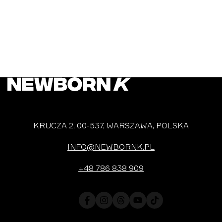
KRUCZA 2, 00-537, WARSZAWA, POLSKA
INFO@NEWBORNK.PL
+48 786 838 909
Facebook
Instagram
Translation
YouTube
TikTok
missing:
en.general.social.links.threads