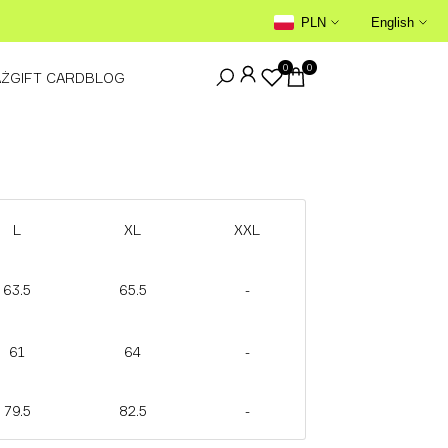
GWARANCJA AUTENTYCZNOŚCI →
PLN
English
0
0
AŻ
GIFT CARD
BLOG
L
XL
XXL
63.5
65.5
-
61
64
-
79.5
82.5
-