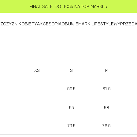
FINAL SALE: DO -80% NA TOP MARKI
→
ŻCZYŹNI
KOBIETY
AKCESORIA
OBUWIE
MARKI
LIFESTYLE
WYPRZED
XS
S
M
-
59.5
61.5
-
55
58
-
73.5
76.5