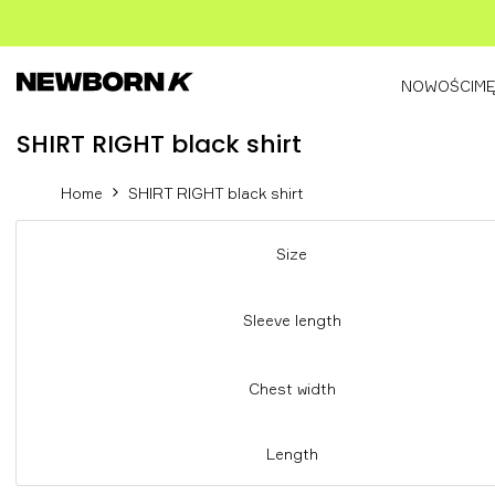
Skip
to
content
NOWOŚCI
MĘ
SHIRT
SHIRT RIGHT black shirt
RIGHT
Home
SHIRT RIGHT black shirt
black
shirt
Size
Sleeve length
Chest width
Length