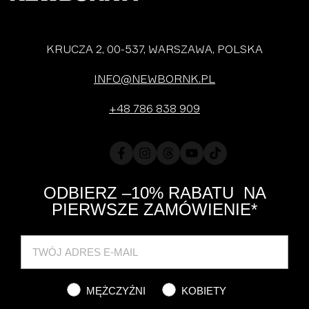
KRUCZA 2, 00-537, WARSZAWA, POLSKA
INFO@NEWBORNK.PL
+48 786 838 909
Facebook
Instagram
Translation
YouTube
TikTok
missing:
en.general.social.links.threads
ODBIERZ –10% RABATU NA
PIERWSZE ZAMÓWIENIE*
Cat
MĘŻCZYŹNI
KOBIETY