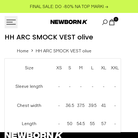
Skip
FINAL SALE: DO -80% NA TOP MARKI
→
to
content
0
HH
HH ARC SMOCK VEST olive
ARC
Home
HH ARC SMOCK VEST olive
SMOCK
VEST
Size
XS
S
M
L
XL
XXL
olive
Sleeve length
-
-
-
-
-
-
Chest width
-
36.5
37.5
39.5
41
-
Length
-
50
54.5
55
57
-